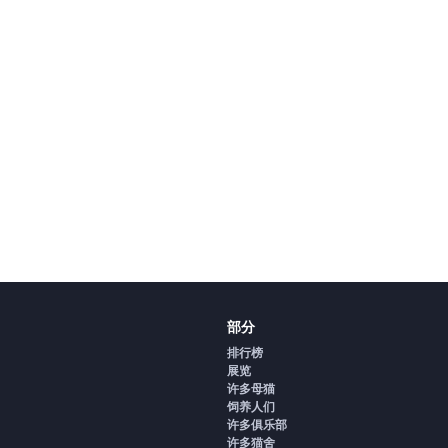
部分
排行榜
展览
许多母猫
饲养人们
许多俱乐部
许多猫舍