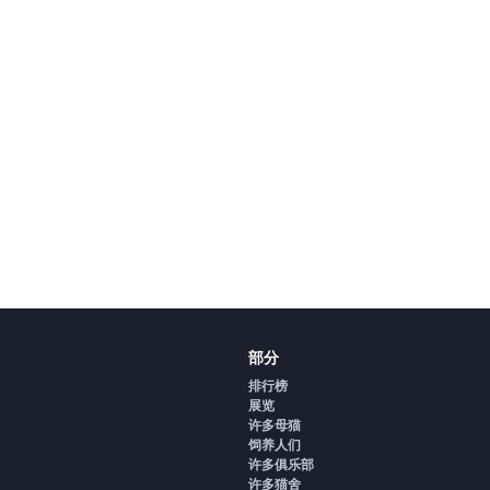
部分
排行榜
展览
许多母猫
饲养人们
许多俱乐部
许多猫舍