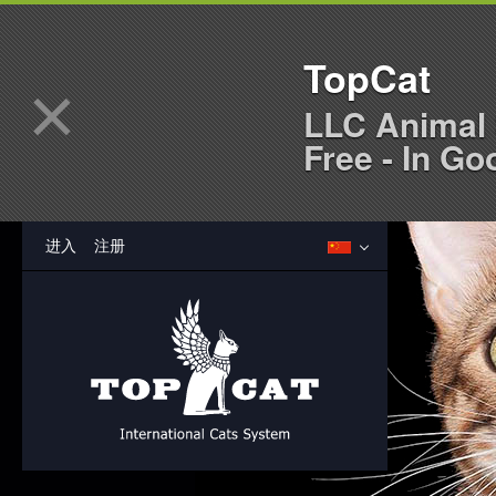
TopCat
×
LLC Animal 
Free - In Go
进入
注册