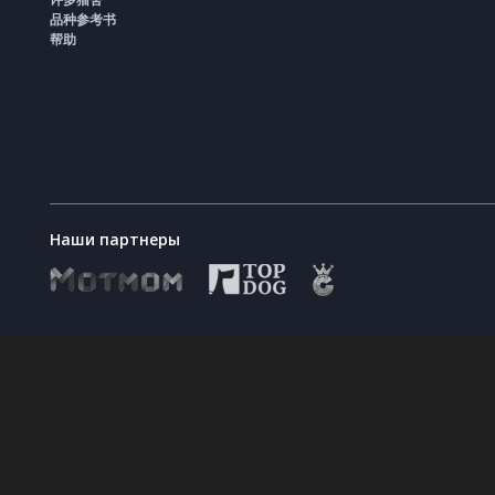
品种参考书
帮助
Наши партнеры