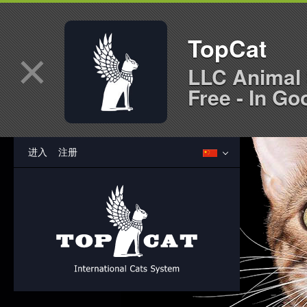
TopCat
×
LLC Animal 
Free - In Go
进入
注册