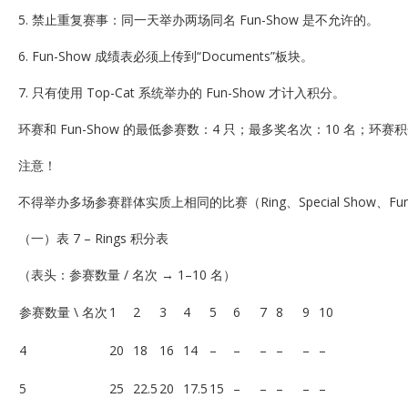
5. 禁止重复赛事：同一天举办两场同名 Fun-Show 是不允许的。
6. Fun-Show 成绩表必须上传到“Documents”板块。
7. 只有使用 Top-Cat 系统举办的 Fun-Show 才计入积分。
环赛和 Fun-Show 的最低参赛数：4 只；最多奖名次：10 名；环赛
注意！
不得举办多场参赛群体实质上相同的比赛（Ring、Special Show、Fu
（一）表 7 – Rings 积分表
（表头：参赛数量 / 名次 → 1–10 名）
参赛数量 \ 名次
1
2
3
4
5
6
7
8
9
10
4
20
18
16
14
–
–
–
–
–
–
5
25
22.5
20
17.5
15
–
–
–
–
–