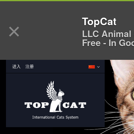
TopCat
×
LLC Animal 
Free - In Go
进入
注册