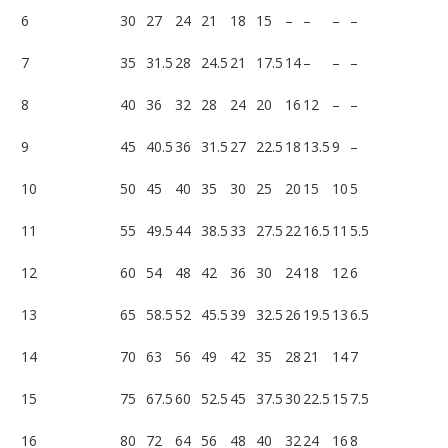
6
30
27
24
21
18
15
–
–
–
–
7
35
31.5
28
24.5
21
17.5
14
–
–
–
8
40
36
32
28
24
20
16
12
–
–
9
45
40.5
36
31.5
27
22.5
18
13.5
9
–
10
50
45
40
35
30
25
20
15
10
5
11
55
49.5
44
38.5
33
27.5
22
16.5
11
5.5
12
60
54
48
42
36
30
24
18
12
6
13
65
58.5
52
45.5
39
32.5
26
19.5
13
6.5
14
70
63
56
49
42
35
28
21
14
7
15
75
67.5
60
52.5
45
37.5
30
22.5
15
7.5
16
80
72
64
56
48
40
32
24
16
8