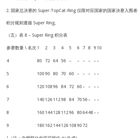
2. 国家总决赛的 Super-TopCat-Ring 仅限对应国家的国家决赛入围
积分规则遵循 Super Ring。
（五）表 8 – Super Ring 积分表
参赛数量 \ 名次
1
2
3
4
5
6
7
8
9
10
4
80
72
64
56
–
–
–
–
–
–
5
100
90
80
70
60
–
–
–
–
–
6
120
108
96
84
72
60
–
–
–
–
7
140
126
112
98
84
70
56
–
–
–
8
160
144
128
112
96
80
64
48
–
–
9
180
162
144
126
108
90
72
|（注：文档部分内容可能由 AI 生成)