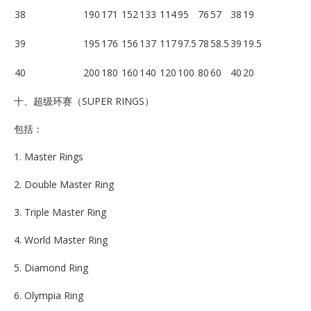
38
190
171
152
133
114
95
76
57
38
19
39
195
176
156
137
117
97.5
78
58.5
39
19.5
40
200
180
160
140
120
100
80
60
40
20
十、超级环赛（SUPER RINGS）
包括：
1. Master Rings
2. Double Master Ring
3. Triple Master Ring
4. World Master Ring
5. Diamond Ring
6. Olympia Ring