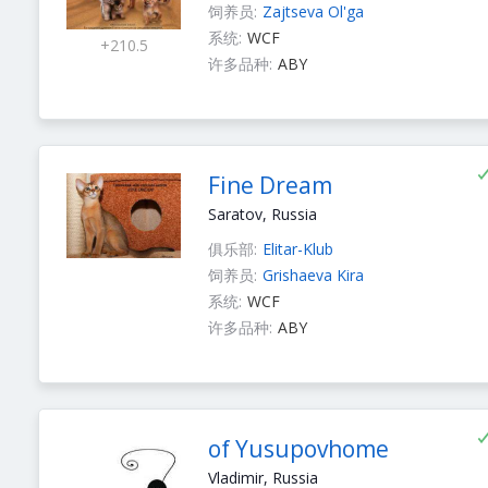
饲养员:
Zajtseva Ol'ga
系统:
WCF
+210.5
许多品种:
ABY
Fine Dream
Saratov, Russia
俱乐部:
Elitar-Klub
饲养员:
Grishaeva Kira
系统:
WCF
许多品种:
ABY
of Yusupovhome
Vladimir, Russia