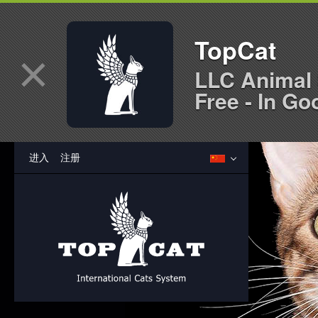
TopCat
×
LLC Animal 
Free - In Go
进入
注册