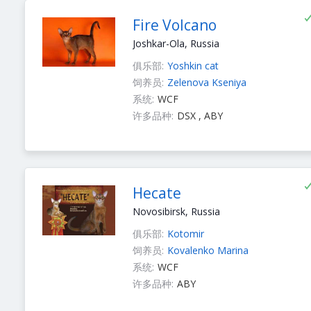
Fire Volcano
Joshkar-Ola, Russia
俱乐部:
Yoshkin cat
饲养员:
Zelenova Kseniya
系统:
WCF
许多品种:
DSX , ABY
Hecate
Novosibirsk, Russia
俱乐部:
Kotomir
饲养员:
Kovalenko Marina
系统:
WCF
许多品种:
ABY