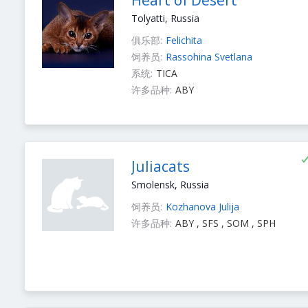
Heart of Desert
Tolyatti, Russia
俱乐部:
Felichita
饲养员:
Rassohina Svetlana
系统:
TICA
许多品种:
ABY
Juliacats
Smolensk, Russia
饲养员:
Kozhanova Julija
许多品种:
ABY , SFS , SOM , SPH