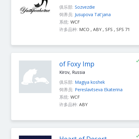
俱乐部:
Sozvezdie
饲养员:
Jusupova Tat'jana
系统:
WCF
许多品种:
MCO , ABY , SFS , SFS 71
of Foxy Imp
Kirov, Russia
俱乐部:
Magiya koshek
饲养员:
Pereslavtseva Ekaterina
系统:
WCF
许多品种:
ABY