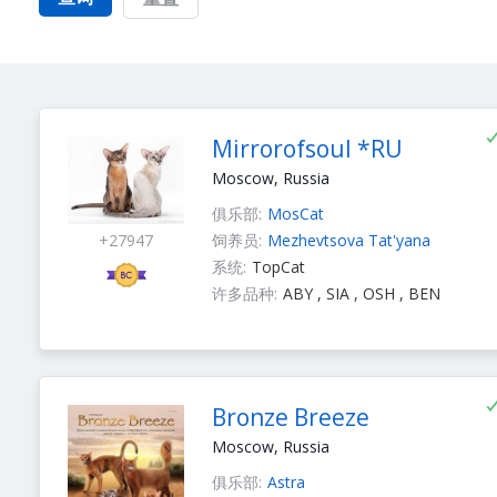
Mirrorofsoul *RU
Moscow, Russia
俱乐部:
MosCat
+27947
饲养员:
Mezhevtsova Tat'yana
系统:
TopCat
许多品种:
ABY , SIA , OSH , BEN
Bronze Breeze
Moscow, Russia
俱乐部:
Astra